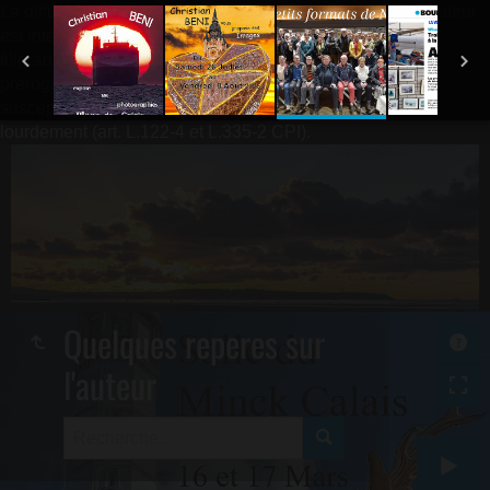
La diffusion d'images sur internet sans autorisation de l'auteur
est interdite. Les images sont signées et
filigranées.L'exploitation de l'œuvre, au mépris des
prérogatives de l'auteur, constitue un acte de contrefaçon
susceptible d'être civilement et pénalement sanctionné
lourdement (art. L.122-4 et L.335-2 CPI).
Quelques reperes sur
l'auteur