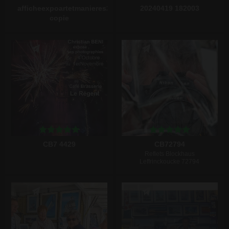
afficheexpoartetmanieres2024
20240419 182003
copie
Écrire un commentaire
Écrire un commentaire
CB7 4429
CB72794
Reflets Blockhaus
Leffrinckoucke 72794
Écrire un commentaire
Écrire un commentaire