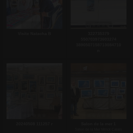
Visite Natacha B
322735379
550703973603274
3890507158713084710
n
Écrire un commentaire
Écrire un commentaire
20240508 111257 r
Salon de la mer 1
Salon de la Mer Minck Calais