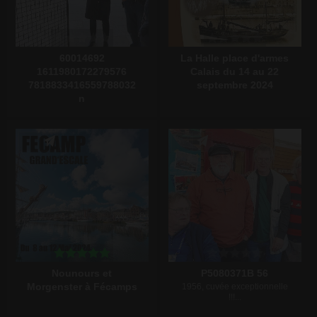
60014692
La Halle place d'armes
1611980172279576
Calais du 14 au 22
7818833416559788032
septembre 2024
n
Écrire un commentaire
Écrire un commentaire
Nounours et
P5080371B 56
Morgenster à Fécamps
1956, cuvée exceptionnelle
!!!...