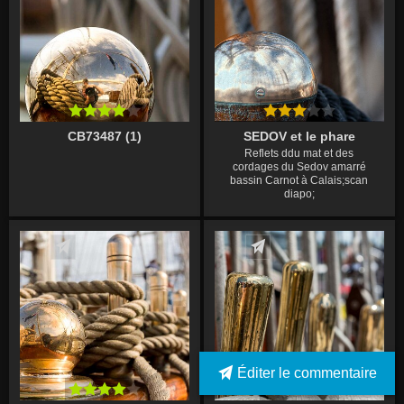
CB73487 (1)
SEDOV et le phare
Reflets ddu mat et des
cordages du Sedov amarré
bassin Carnot à Calais;scan
diapo;
Écrire un commentaire
Écrire un commentaire
Éditer le commentaire