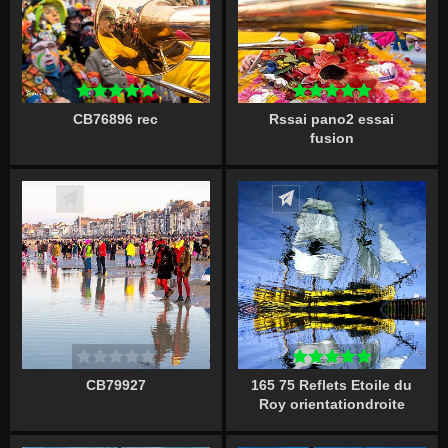
CB76896 rec
Rssai pano2 essai
fusion
Écrire un commentaire
Écrire un commentaire
CB79927
165 75 Reflets Etoile du
Roy orientationdroite