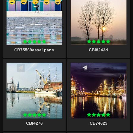
CB75569assai pano
CBI8243d
Écrire un commentaire
Écrire un commentaire
CBI4276
CB74623