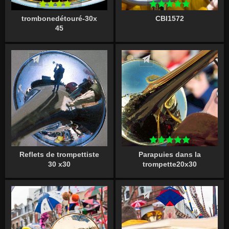
trombonedétouré-30x
CBI1572
45
Écrire un commentaire
Écrire un commentaire
Reflets de trompettiste
Parapuies dans la
30 x30
trompette20x30
Écrire un commentaire
Écrire un commentaire