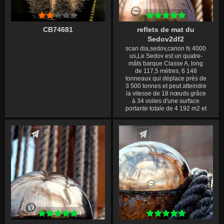
CB74681
reflets de mat du
Sedov2df2
scan dia,sedov,canon fs 4000
us,Le Sedov est un quatre-
mâts barque Classe A, long
de 117,5 mètres, 6 148
tonneaux qui déplace près de
3 500 tonnes et peut atteindre
la vitesse de 18 nœuds grâce
à 34 voiles d'une surface
portante totale de 4 192 m2 et
un moteur auxiliaire diesel
128 chevaux .
Écrire un commentaire
Écrire un commentaire