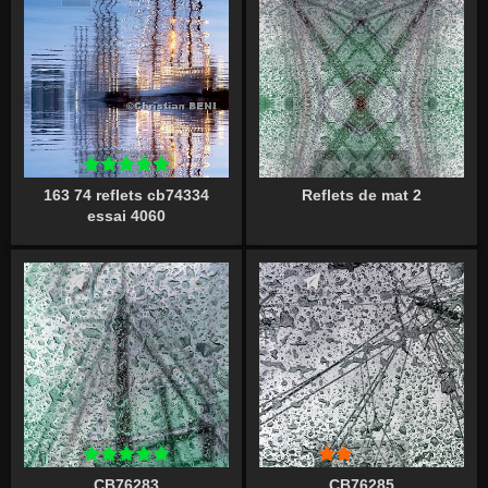
163 74 reflets cb74334
Reflets de mat 2
essai 4060
Écrire un commentaire
Écrire un commentaire
CB76283
CB76285