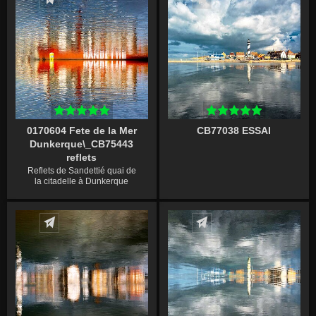
0170604 Fete de la Mer
CB77038 ESSAI
Dunkerque\_CB75443
reflets
Reflets de Sandettié quai de
la citadelle à Dunkerque
Écrire un commentaire
Écrire un commentaire